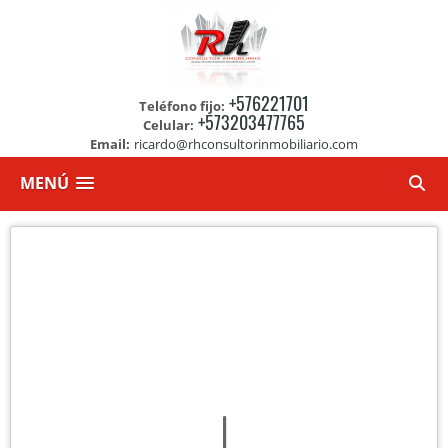
+576221701
Teléfono fijo:
+573203477765
Celular:
Email:
ricardo@rhconsultorinmobiliario.com
MENÚ