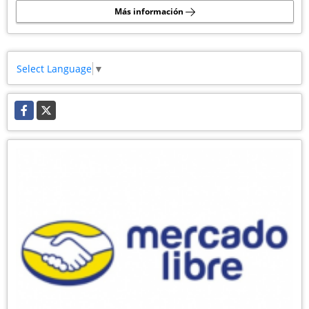
Más información
Select Language
▼
Facebook
X