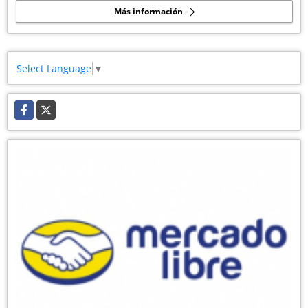
Más información
Select Language
▼
Facebook
X