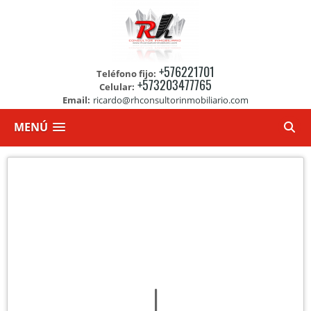
+576221701
Teléfono fijo:
+573203477765
Celular:
Email:
ricardo@rhconsultorinmobiliario.com
MENÚ